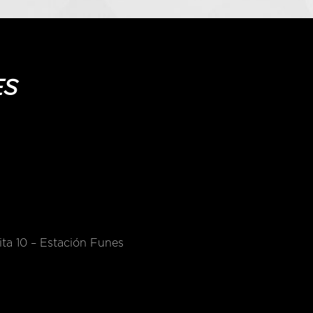
ES
ta 10 – Estación Funes