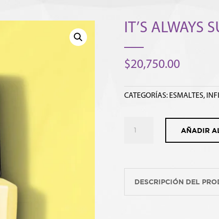
IT’S ALWAYS 
$
20,750.00
CATEGORÍAS:
ESMALTES
,
INF
IT'S
AÑADIR A
ALWAYS
SUNNY
cantidad
DESCRIPCIÓN DEL PR