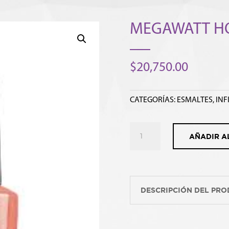
MEGAWATT H
$
20,750.00
CATEGORÍAS:
ESMALTES
,
INF
MEGAWATT
AÑADIR A
HOT
cantidad
DESCRIPCIÓN DEL PR