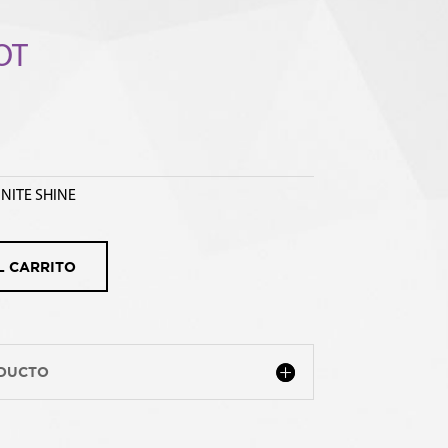
OT
INITE SHINE
L CARRITO
ODUCTO