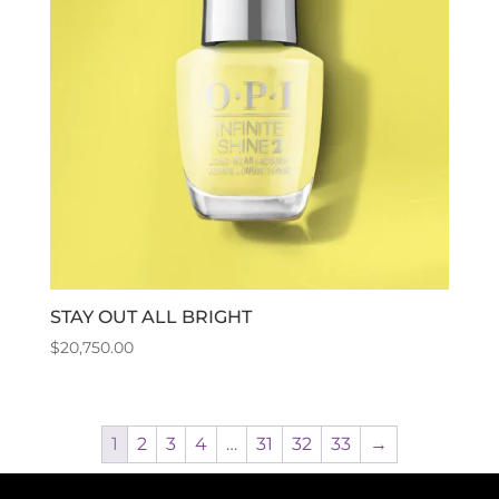
STAY OUT ALL BRIGHT
$
20,750.00
1
2
3
4
…
31
32
33
→