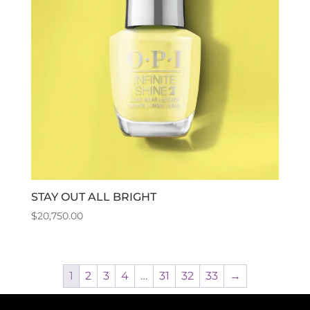
STAY OUT ALL BRIGHT
$
20,750.00
1
2
3
4
…
31
32
33
→